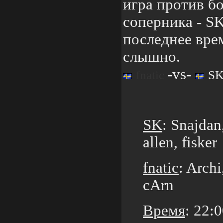
игра против бо
соперника - S
последнее вре
слышно.
-vs-
fnatic
SK
SK
: Snajdan
allen, fisker
fnatic
: Archi
cArn
Время
: 22: