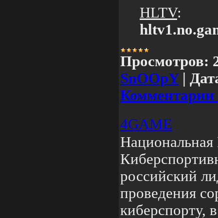
HLTV
:
hltv1.no.g
Просмотров:
SnOOpY
|
Дат
Комментарии 
4GAME
Национальная
Киберспортив
российский ли
проведения со
киберспорту, в