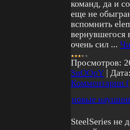
команд, да и с
еще не обыгран
вспомнить ele
вернувшегося 
очень сил
...
Чи
Просмотров:
2
SnOOpY
|
Дата
Комментарии (
новые наушники
SteelSeries не 