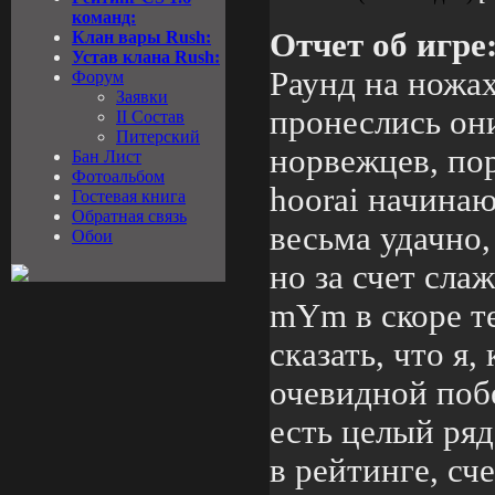
команд:
Отчет об игре
Клан вары Rush:
Устав клана Rush:
Раунд на ножах
Форум
Заявки
пронеслись он
II Состав
Питерский
норвежцев, пор
Бан Лист
Фотоальбом
hoorai начинаю
Гостевая книга
Обратная связь
весьма удачно, 
Обои
но за счет сла
mYm в скоре т
сказать, что я,
очевидной побе
есть целый ря
в рейтинге, сч