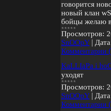
говорится нов
новый клан wS
бойцы желаю в
Просмотров:
2
SnOOpY
|
Дата
Комментарии (
KaLLIaPa i hoO
уходят
Просмотров:
2
SnOOpY
|
Дата
Комментарии (