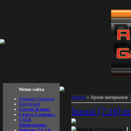
Меню сайта
Начало
»
Архив материалов
Главная страница
Downloads
hoorai [7:16] 
Состав Клана:
Cтатус Cервера :
CS1.6
Мониторинг:
hoorai
(Финляндия)
[
Рейтинг CS 1.6