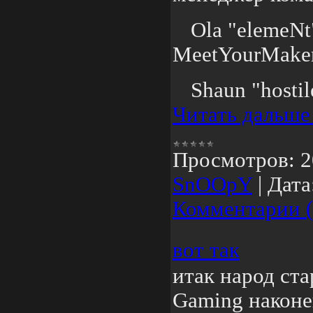
Ola "elemeNt
MeetYourMaker
Shaun "hostil
Читать дальше
Просмотров:
2
SnOOpY
|
Дата
Комментарии (
вот так
итак народ ст
Gaming наконе