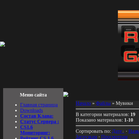
Меню сайта
Начало
»
Файлы
» Мувики
Главная страница
Downloads
В категории материалов:
19
Состав Клана:
Показано материалов:
1-10
Cтатус Cервера :
CS1.6
Сортировать по:
Дате
·
Наз
Мониторинг:
Загрузкам
·
Просмотрам
Рейтинг CS 1.6