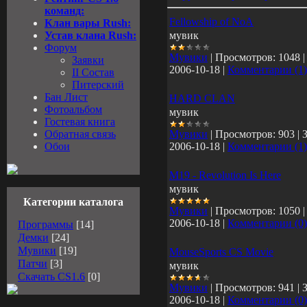
команд:
Fellowship of NoA
Клан вары Rush:
Устав клана Rush:
мувик
Форум
Мувики
|
Просмотров:
1048
Заявки
2006-10-18
|
Комментарии (1)
II Состав
Питерский
Бан Лист
HARD CLAN
Фотоальбом
мувик
Гостевая книга
Обратная связь
Мувики
|
Просмотров:
903
|
Обои
2006-10-18
|
Комментарии (1)
M19 - Revolution Is Here
мувик
Категории каталога
Мувики
|
Просмотров:
1050
2006-10-18
|
Комментарии (0)
Программы
[14]
Демки
[24]
Мувики
[19]
MouseSports CS Movie
Патчи
[3]
мувик
Скачать СS1.6
[0]
Мувики
|
Просмотров:
941
|
2006-10-18
|
Комментарии (0)