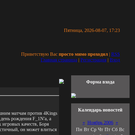
Пятница, 2026-08-07, 17:23
Приветствую Вас
просто мимо проходил
|
RSS
Главная страница
|
Регистрация
|
Вход
Форма входа
Календарь новостей
яшним матчам против 4Kings
день рождения F_1N'a, а
«
Ноябрь 2006
»
х игровых качеств, Боря
стичный, он может влиться
Пн
Вт
Ср
Чт
Пт
Сб
Вс