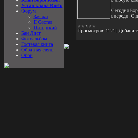
Устав клана Rush:
Сегодня Боре
Форум
впереди. С 
Заявки
II Состав
Питерский
Просмотров:
1121
|
Добавил:
Бан Лист
Фотоальбом
Гостевая книга
Обратная связь
Обои