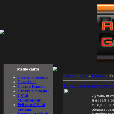
Меню сайта
Начало
»
2006
»
Ноябрь
»
03
Главная страница
Downloads
Еще один день рождения у Vi
Состав Клана:
Cтатус Cервера :
CS1.6
Думаю, всем
Мониторинг:
и aTTaX в р
Рейтинг CS 1.6
сегодня праз
команд:
обладает за
Клан вары Rush:
в любую ко