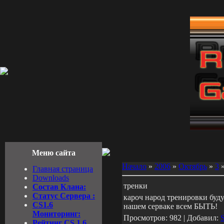
Меню сайта
Начало
»
2006
»
Октябрь
»
3
»
Главная страница
Downloads
тренки
Состав Клана:
Cтатус Cервера :
кароч народ тренировки буду
CS1.6
нашем серваке всем БЫТЬ!
Мониторинг:
Просмотров: 982 | Добавил:
Рейтинг CS 1.6