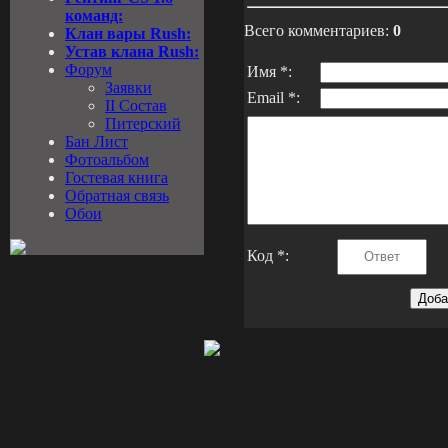
команд:
Всего комментариев:
0
Клан вары Rush:
Устав клана Rush:
Форум
Имя *:
Заявки
Email *:
II Состав
Питерский
Бан Лист
Фотоальбом
Гостевая книга
Обратная связь
Обои
Код *: