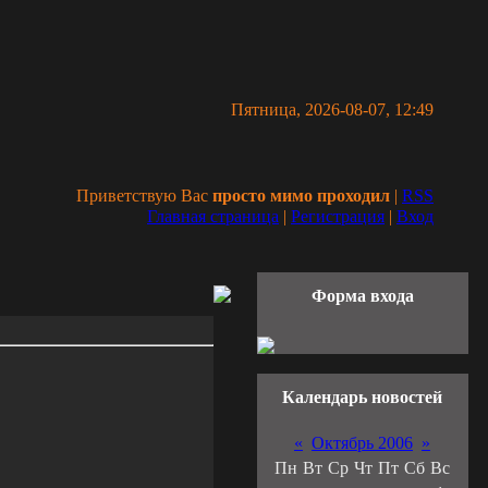
Пятница, 2026-08-07, 12:49
Приветствую Вас
просто мимо проходил
|
RSS
Главная страница
|
Регистрация
|
Вход
Форма входа
Календарь новостей
«
Октябрь 2006
»
Пн
Вт
Ср
Чт
Пт
Сб
Вс