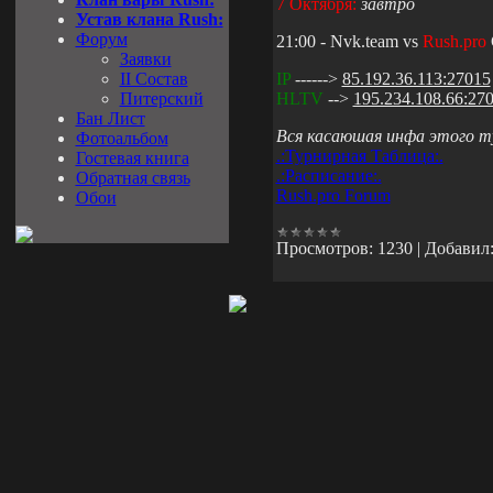
7 Октября:
завтро
Устав клана Rush:
Форум
21:00 - Nvk.team vs
Rush.pro
Заявки
II Состав
IP
------>
85.192.36.113:27015
Питерский
HLTV
-->
195.234.108.66:27
Бан Лист
Вся касаюшая инфа этого т
Фотоальбом
.:Турнирная Таблица:.
Гостевая книга
.:Расписание:.
Обратная связь
Rush.pro Forum
Обои
Просмотров:
1230
|
Добавил