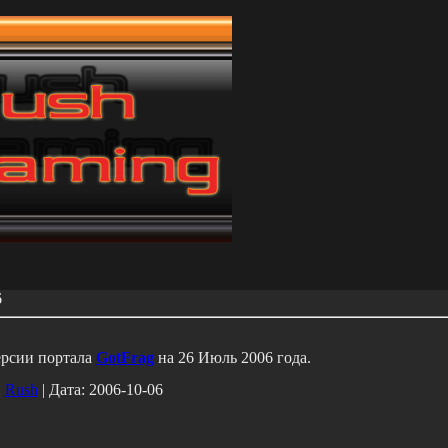
6
ерсии портала
GotFrag
на 26 Июль 2006 года.
:
Rush
|
Дата:
2006-10-06