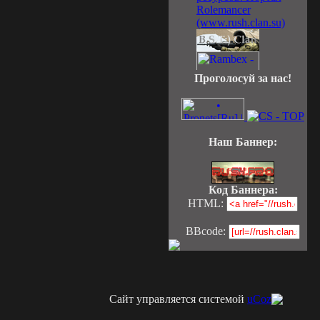
Проголосуй за нас!
Наш Баннер:
Код Баннера:
HTML:
BBcode:
Сайт управляется системой
uCoz