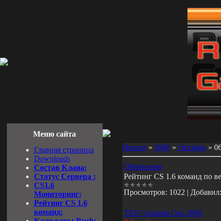
Меню сайта
Начало
»
2006
»
Октябрь
»
0
Главная страница
Downloads
Обновлени
Состав Клана:
Cтатус Cервера :
Рейтинг CS 1.6 команд по в
CS1.6
Просмотров:
1022
|
Добавил
Мониторинг:
Рейтинг CS 1.6
команд:
TEG^Autumn Cup 2006
Клан вары Rush: