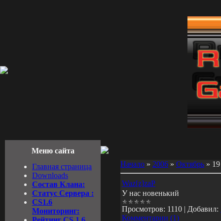
Меню сайта
Начало
»
2006
»
Октябрь
»
19
Главная страница
Downloads
Waz[z]zaP
Состав Клана:
Cтатус Cервера :
У нас новенький
CS1.6
Просмотров:
1110
|
Добавил:
Мониторинг:
Комментарии (1)
Рейтинг CS 1.6