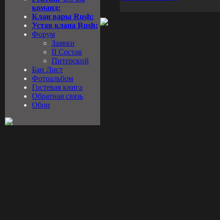
команд:
Клан вары Rush:
Устав клана Rush:
Форум
Заявки
II Состав
Питерский
Бан Лист
Фотоальбом
Гостевая книга
Обратная связь
Обои